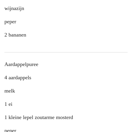
wijnazijn
peper
2 bananen
Aardappelpuree
4 aardappels
melk
1 ei
1 kleine lepel zoutarme mosterd
peper