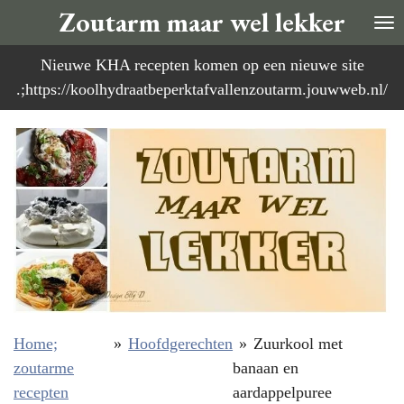
Zoutarm maar wel lekker
Ga
direct
Nieuwe KHA recepten komen op een nieuwe site
naar
.;https://koolhydraatbeperktafvallenzoutarm.jouwweb.nl/
de
hoofdinhoud
Home;
»
Hoofdgerechten
»
Zuurkool met
zoutarme
banaan en
recepten
aardappelpuree