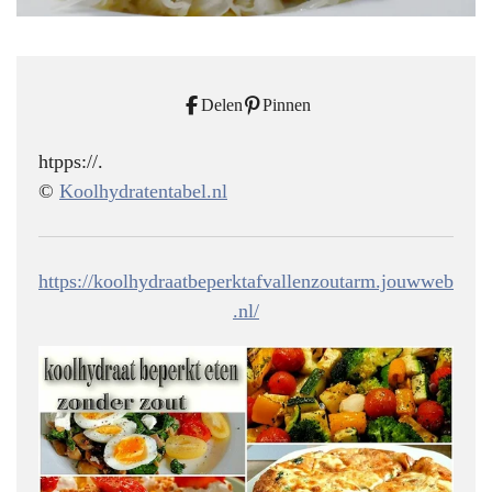
Delen
Pinnen
htpps://.
©
Koolhydratentabel.nl
https://koolhydraatbeperktafvallenzoutarm.jouwweb
.nl/