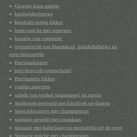
Groente kaas-galette
knolselderijpuree
Koolrabi romig lekker
lente-quiche met asperges
lasagne van courgette
ovengerecht van bloemkool ,gehaktballetjes en
erop mozzarella
Pastinaakpuree
prei-broccoli-ovenschotel
Prei;hemels lekker
romige asperges
salade van venkel sinaasappel en rucola
Snijbonen gestoofd met knoflook en dragon
Spercieboontjes met champignons
spinazie gewokt met roomkaas
spinazie met kabeljauw en mozzarella uit de oven
Spinazie quiche met champignons