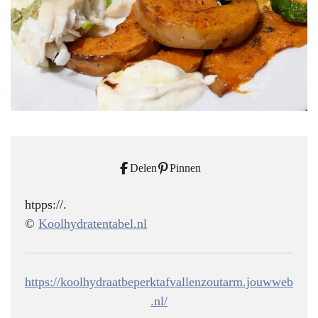
Delen
Pinnen
htpps://.
©
Koolhydratentabel.nl
https://koolhydraatbeperktafvallenzoutarm.jouwweb
.nl/