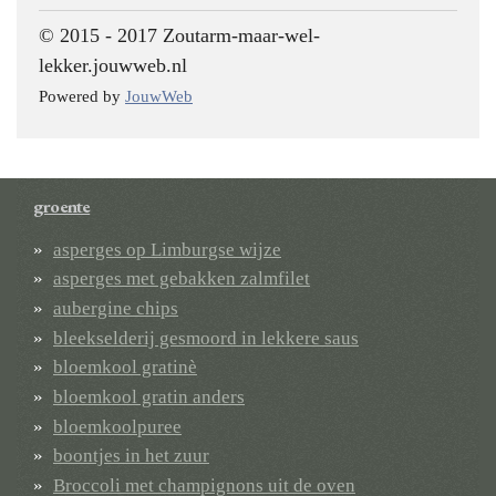
© 2015 - 2017 Zoutarm-maar-wel-
lekker.jouwweb.nl
Powered by
JouwWeb
groente
asperges op Limburgse wijze
asperges met gebakken zalmfilet
aubergine chips
bleekselderij gesmoord in lekkere saus
bloemkool gratinè
bloemkool gratin anders
bloemkoolpuree
boontjes in het zuur
Broccoli met champignons uit de oven