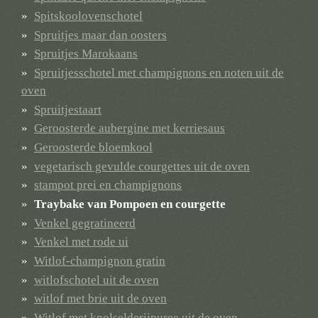
Spitskoolovenschotel
Spruitjes maar dan oosters
Spruitjes Marokaans
Spruitjesschotel met champignons en noten uit de
oven
Spruitjestaart
Geroosterde aubergine met kerriesaus
Geroosterde bloemkool
vegetarisch gevulde courgettes uit de oven
stampot prei en champignons
Traybake van Pompoen en courgette
Venkel gegratineerd
Venkel met rode ui
Witlof-champignon gratin
witlofschotel uit de oven
witlof met brie uit de oven
Witlof met knolselderijpuree uit de oven