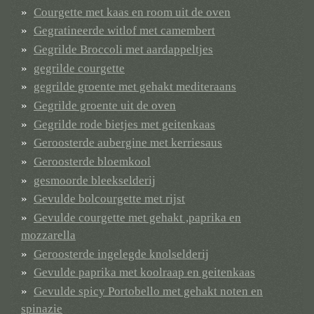
Courgette met kaas en room uit de oven
Gegratineerde witlof met camembert
Gegrilde Broccoli met aardappeltjes
gegrilde courgette
gegrilde groente met gehakt mediteraans
Gegrilde groente uit de oven
Gegrilde rode bietjes met geitenkaas
Geroosterde aubergine met kerriesaus
Geroosterde bloemkool
gesmoorde bleekselderij
Gevulde bolcourgette met rijst
Gevulde courgette met gehakt ,paprika en
mozzarella
Geroosterde ingelegde knolselderij
Gevulde paprika met koolraap en geitenkaas
Gevulde spicy Portobello met gehakt noten en
spinazie