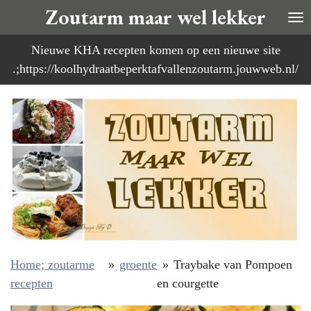
Zoutarm maar wel lekker
Ga
direct
Nieuwe KHA recepten komen op een nieuwe site
naar
.;https://koolhydraatbeperktafvallenzoutarm.jouwweb.nl/
de
hoofdinhoud
Home; zoutarme
»
groente
»
Traybake van Pompoen
recepten
en courgette