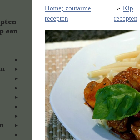
Home; zoutarme
»
Kip
recepten
recepten
epten
p een
en
n