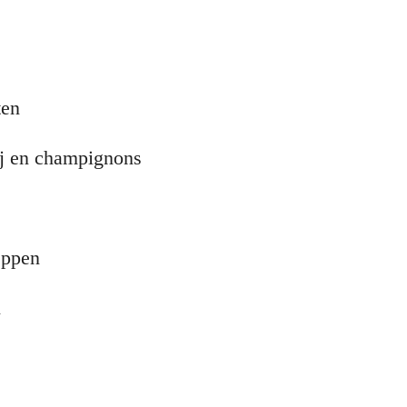
ten
ij en champignons
heppen
n