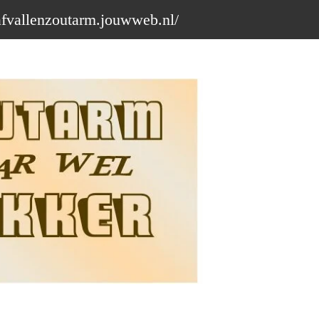
afvallenzoutarm.jouwweb.nl/