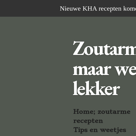
Ga
Nieuwe KHA recepten komen 
direct
naar
de
Zoutar
hoofdinhoud
maar we
lekker
Home; zoutarme
recepten
Tips en weetjes