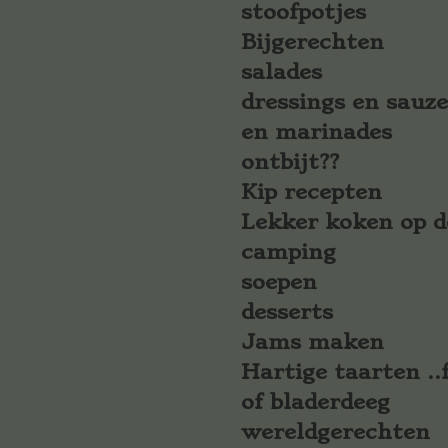
stoofpotjes
Bijgerechten
salades
dressings en sauz
en marinades
ontbijt??
Kip recepten
Lekker koken op d
camping
soepen
desserts
Jams maken
Hartige taarten ..f
of bladerdeeg
wereldgerechten