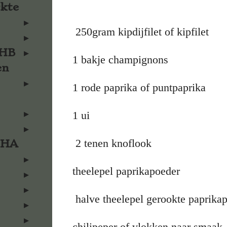
rkte
250gram kipdijfilet of kipfilet
KHB
1 bakje champignons
en
1 rode paprika of puntpaprika
1 ui
2 tenen knoflook
KHA
theelepel paprikapoeder
halve theelepel gerookte paprika
chilipeper of vlokken naar smaak