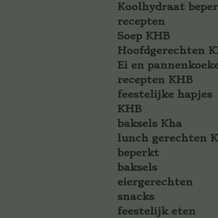
Koolhydraat bepe
recepten
Soep KHB
Hoofdgerechten 
Ei en pannenkoek
recepten KHB
feestelijke hapjes
KHB
baksels Kha
lunch gerechten 
beperkt
baksels
eiergerechten
snacks
feestelijk eten