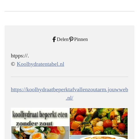
Delen
Pinnen
htpps://.
©
Koolhydratentabel.nl
https://koolhydraatbeperktafvallenzoutarm.jouwweb
.nl/