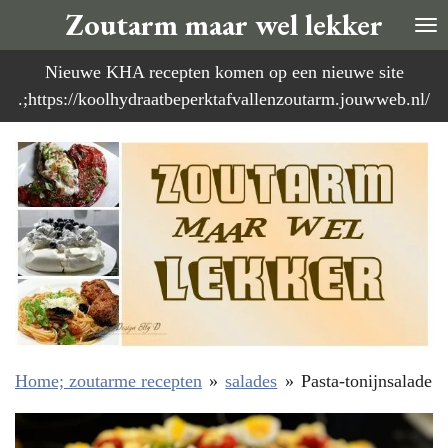
Zoutarm maar wel lekker
Ga
direct
Nieuwe KHA recepten komen op een nieuwe site
naar
.;https://koolhydraatbeperktafvallenzoutarm.jouwweb.nl/
de
hoofdinhoud
Home; zoutarme recepten
»
salades
»
Pasta-tonijnsalade