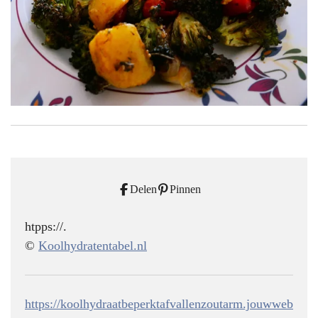
Delen
Pinnen
htpps://.
©
Koolhydratentabel.nl
https://koolhydraatbeperktafvallenzoutarm.jouwweb