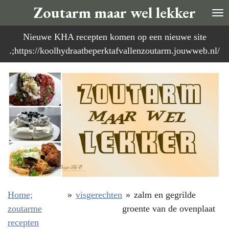
Zoutarm maar wel lekker
Ga
direct
Nieuwe KHA recepten komen op een nieuwe site
naar
.;https://koolhydraatbeperktafvallenzoutarm.jouwweb.nl/
de
hoofdinhoud
Home;
»
visgerechten
»
zalm en gegrilde
zoutarme
groente van de ovenplaat
recepten