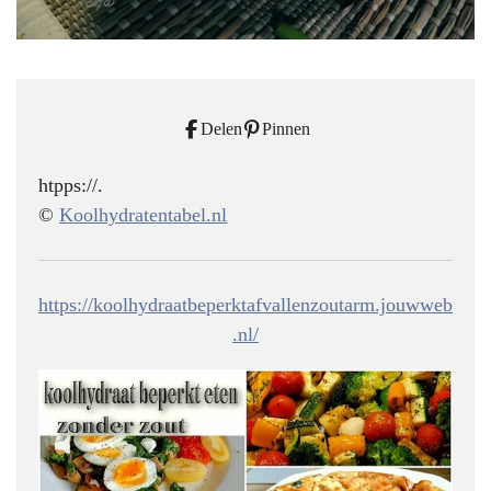
Delen
Pinnen
htpps://.
©
Koolhydratentabel.nl
https://koolhydraatbeperktafvallenzoutarm.jouwweb
.nl/