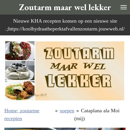
Zoutarm maar wel lekker
Ga
direct
Nieuwe KHA recepten komen op een nieuwe site
naar
.;https://koolhydraatbeperktafvallenzoutarm.jouwweb.nl/
de
hoofdinhoud
Home; zoutarme
»
soepen
»
Cataplana ala Moi
recepten
(mij)