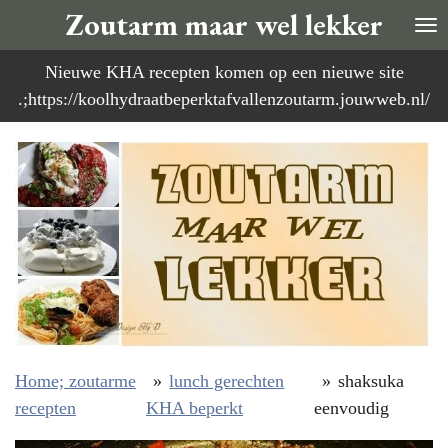
Zoutarm maar wel lekker
Ga
direct
Nieuwe KHA recepten komen op een nieuwe site
naar
.;https://koolhydraatbeperktafvallenzoutarm.jouwweb.nl/
de
hoofdinhoud
Home; zoutarme
»
lunch gerechten
»
shaksuka
recepten
KHA beperkt
eenvoudig