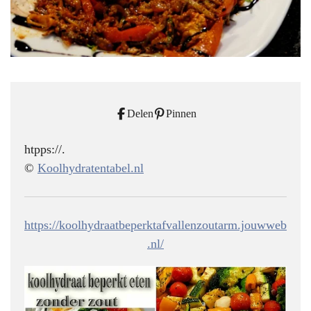
Delen
Pinnen
htpps://.
©
Koolhydratentabel.nl
https://koolhydraatbeperktafvallenzoutarm.jouwweb
.nl/