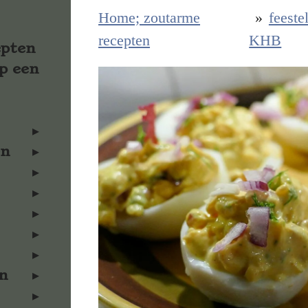
Home; zoutarme
»
feeste
recepten
KHB
epten
p een
en
n