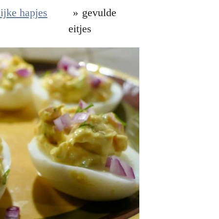
lijke hapjes
»
gevulde
eitjes