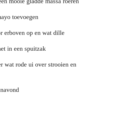
t een mooie gladde massa roeren
 mayo toevoegen
r erboven op en wat dille
et in een spuitzak
er wat rode ui over strooien en
vanavond