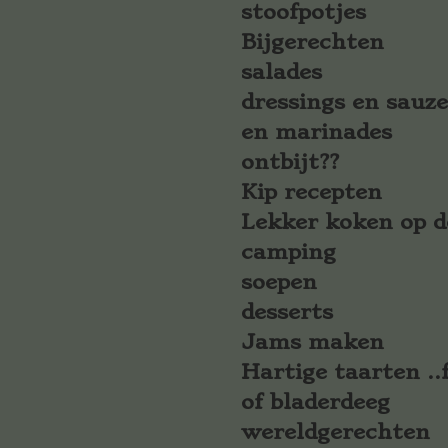
stoofpotjes
Bijgerechten
salades
dressings en sauz
en marinades
ontbijt??
Kip recepten
Lekker koken op d
camping
soepen
desserts
Jams maken
Hartige taarten ..f
of bladerdeeg
wereldgerechten