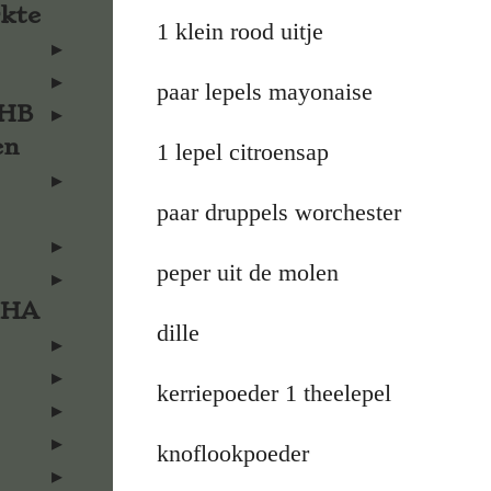
rkte
1 klein rood uitje
paar lepels mayonaise
KHB
en
1 lepel citroensap
paar druppels worchester
peper uit de molen
KHA
dille
kerriepoeder 1 theelepel
knoflookpoeder