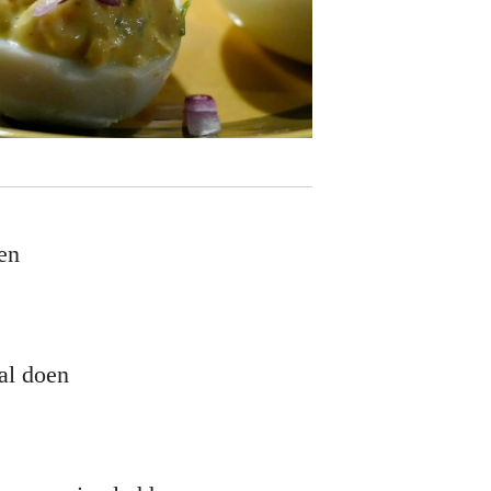
en
aal doen