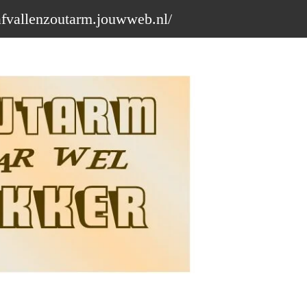
afvallenzoutarm.jouwweb.nl/