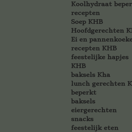
Koolhydraat bepe
recepten
Soep KHB
Hoofdgerechten 
Ei en pannenkoek
recepten KHB
feestelijke hapjes
KHB
baksels Kha
lunch gerechten 
beperkt
baksels
eiergerechten
snacks
feestelijk eten