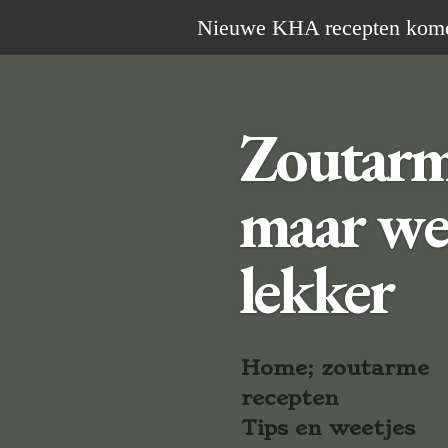
Ga
Nieuwe KHA recepten komen 
direct
naar
de
Zoutar
hoofdinhoud
maar we
lekker
Home; zoutarme
recepten
Tips en weetjes