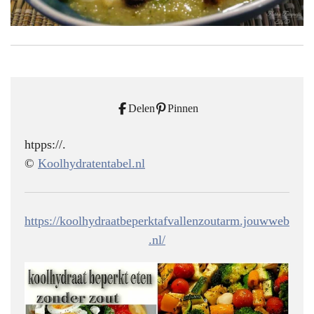
Delen
Pinnen
htpps://.
©
Koolhydratentabel.nl
https://koolhydraatbeperktafvallenzoutarm.jouwweb
.nl/