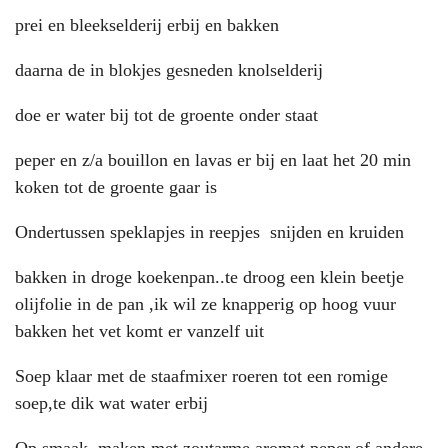
prei en bleekselderij erbij en bakken
daarna de in blokjes gesneden knolselderij
doe er water bij tot de groente onder staat
peper en z/a bouillon en lavas er bij en laat het 20 min
koken tot de groente gaar is
Ondertussen speklapjes in reepjes snijden en kruiden
bakken in droge koekenpan..te droog een klein beetje
olijfolie in de pan ,ik wil ze knapperig op hoog vuur
bakken het vet komt er vanzelf uit
Soep klaar met de staafmixer roeren tot een romige
soep,te dik wat water erbij
Op smaak maken met zoutarme aromat peper of andere