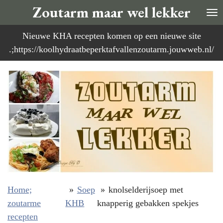
Zoutarm maar wel lekker
Ga
direct
Nieuwe KHA recepten komen op een nieuwe site
naar
.;https://koolhydraatbeperktafvallenzoutarm.jouwweb.nl/
de
hoofdinhoud
Home;
»
Soep
»
knolselderijsoep met
zoutarme
KHB
knapperig gebakken spekjes
recepten