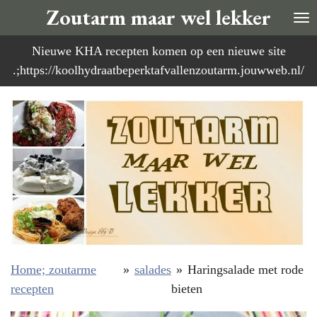
Zoutarm maar wel lekker
Ga
direct
Nieuwe KHA recepten komen op een nieuwe site
naar
.;https://koolhydraatbeperktafvallenzoutarm.jouwweb.nl/
de
hoofdinhoud
Home; zoutarme
»
salades
»
Haringsalade met rode
recepten
bieten