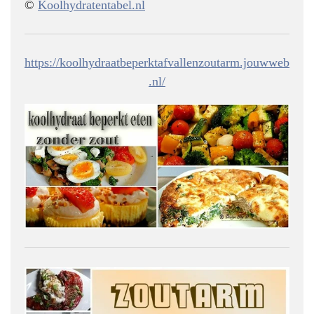
©
Koolhydratentabel.nl
https://koolhydraatbeperktafvallenzoutarm.jouwweb
.nl/