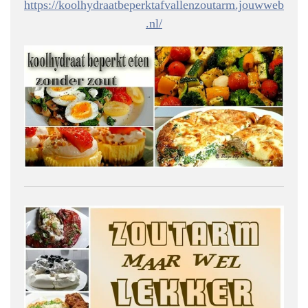
https://koolhydraatbeperktafvallenzoutarm.jouwweb
.nl/