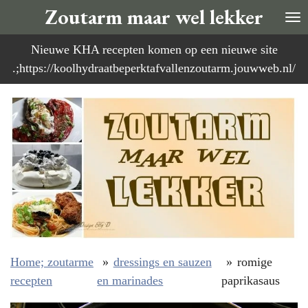
Zoutarm maar wel lekker
Ga
direct
Nieuwe KHA recepten komen op een nieuwe site
naar
.;https://koolhydraatbeperktafvallenzoutarm.jouwweb.nl/
de
hoofdinhoud
Home; zoutarme
»
dressings en sauzen
»
romige
recepten
en marinades
paprikasaus