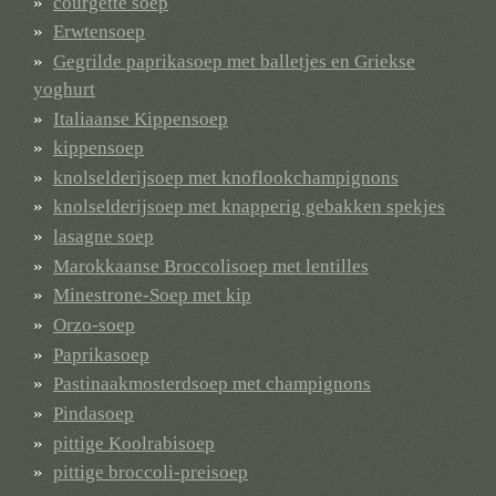
courgette soep
Erwtensoep
Gegrilde paprikasoep met balletjes en Griekse
yoghurt
Italiaanse Kippensoep
kippensoep
knolselderijsoep met knoflookchampignons
knolselderijsoep met knapperig gebakken spekjes
lasagne soep
Marokkaanse Broccolisoep met lentilles
Minestrone-Soep met kip
Orzo-soep
Paprikasoep
Pastinaakmosterdsoep met champignons
Pindasoep
pittige Koolrabisoep
pittige broccoli-preisoep