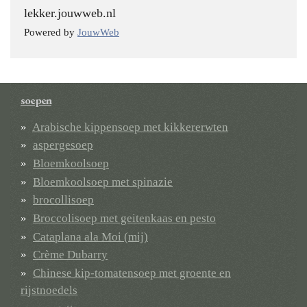
lekker.jouwweb.nl
Powered by
JouwWeb
soepen
Arabische kippensoep met kikkererwten
aspergesoep
Bloemkoolsoep
Bloemkoolsoep met spinazie
brocollisoep
Broccolisoep met geitenkaas en pesto
Cataplana ala Moi (mij)
Crème Dubarry
Chinese kip-tomatensoep met groente en
rijstnoedels