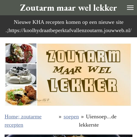
Zoutarm maar wel lekker
Ga
direct
Nieuwe KHA recepten komen op een nieuwe site
naar
.;https://koolhydraatbeperktafvallenzoutarm.jouwweb.nl/
de
hoofdinhoud
Home; zoutarme
»
soepen
»
Uiensoep...de
recepten
lekkerste