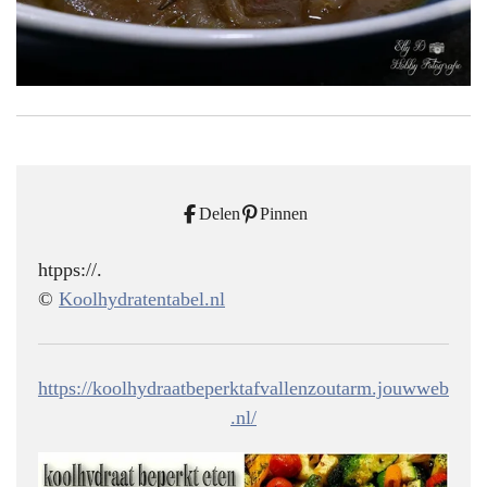
Delen
Pinnen
htpps://.
©
Koolhydratentabel.nl
https://koolhydraatbeperktafvallenzoutarm.jouwweb
.nl/