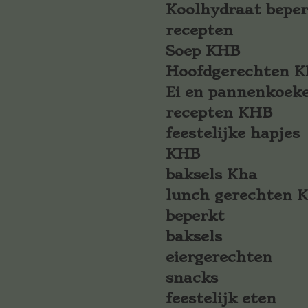
Koolhydraat bepe
recepten
Soep KHB
Hoofdgerechten 
Ei en pannenkoek
recepten KHB
feestelijke hapjes
KHB
baksels Kha
lunch gerechten 
beperkt
baksels
eiergerechten
snacks
feestelijk eten