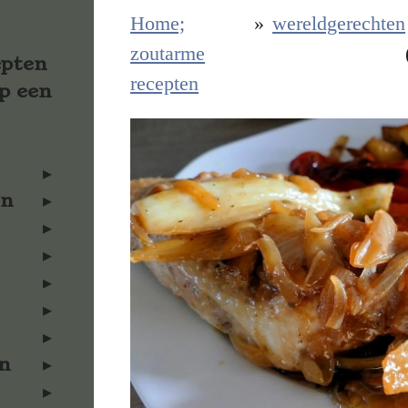
Home;
»
wereldgerechten
zoutarme
epten
recepten
p een
en
n