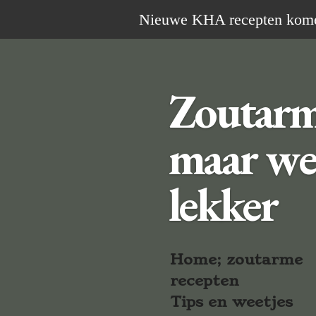
Ga
Nieuwe KHA recepten komen 
direct
naar
de
Zoutar
hoofdinhoud
maar we
lekker
Home; zoutarme
recepten
Tips en weetjes