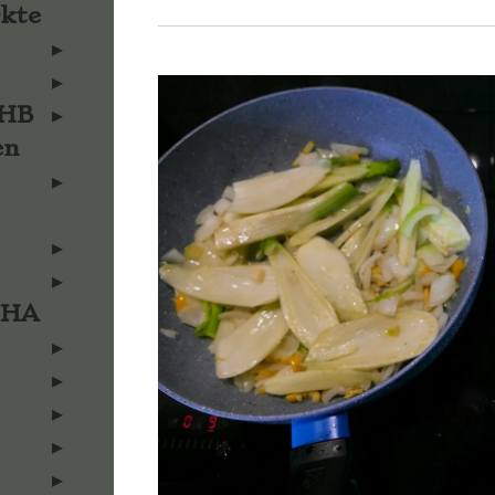
rkte
KHB
en
KHA