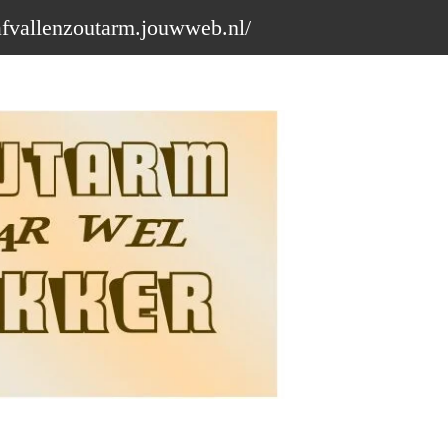
afvallenzoutarm.jouwweb.nl/