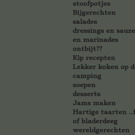
stoofpotjes
Bijgerechten
salades
dressings en sauz
en marinades
ontbijt??
Kip recepten
Lekker koken op d
camping
soepen
desserts
Jams maken
Hartige taarten ..f
of bladerdeeg
wereldgerechten