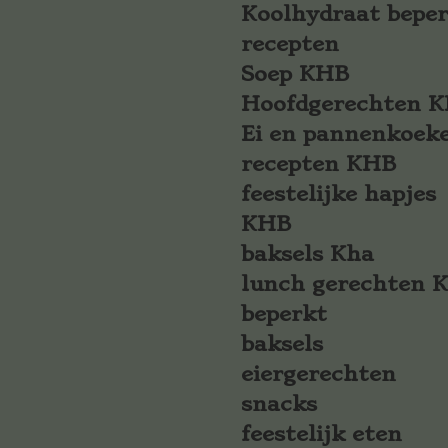
Koolhydraat bepe
recepten
Soep KHB
Hoofdgerechten 
Ei en pannenkoek
recepten KHB
feestelijke hapjes
KHB
baksels Kha
lunch gerechten 
beperkt
baksels
eiergerechten
snacks
feestelijk eten