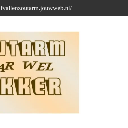
afvallenzoutarm.jouwweb.nl/