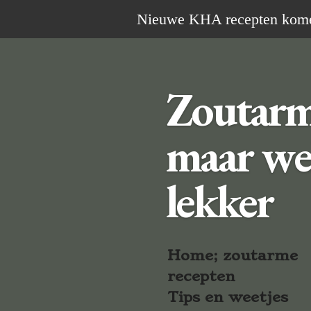
Ga
Nieuwe KHA recepten komen 
direct
naar
de
Zoutar
hoofdinhoud
maar we
lekker
Home; zoutarme
recepten
Tips en weetjes