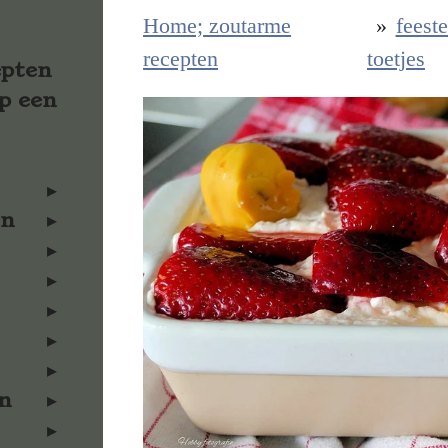
Home; zoutarme
»
feeste
recepten
toetjes
epten
p een
en
n