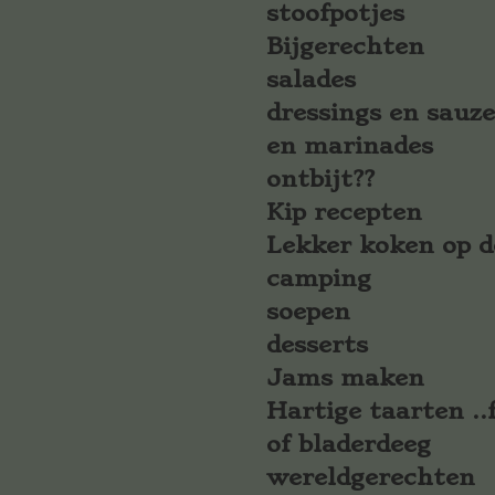
stoofpotjes
Bijgerechten
salades
dressings en sauz
en marinades
ontbijt??
Kip recepten
Lekker koken op d
camping
soepen
desserts
Jams maken
Hartige taarten ..f
of bladerdeeg
wereldgerechten