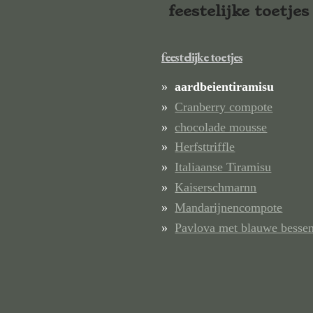
feestelijke toetjes
feestelijke toetjes
aardbeientiramisu
Cranberry compote
chocolade mousse
Herfsttriffle
Italiaanse Tiramisu
Kaiserschmarnn
Mandarijnencompote
Pavlova met blauwe besse