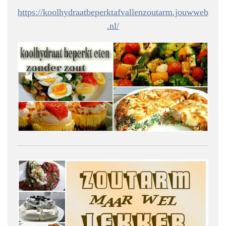
https://koolhydraatbeperktafvallenzoutarm.jouwweb
.nl/