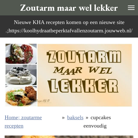
Zoutarm maar wel lekker
Ga
direct
Nieuwe KHA recepten komen op een nieuwe site
naar
.;https://koolhydraatbeperktafvallenzoutarm.jouwweb.nl/
de
hoofdinhoud
Home; zoutarme
»
baksels
»
cupcakes
recepten
eenvoudig