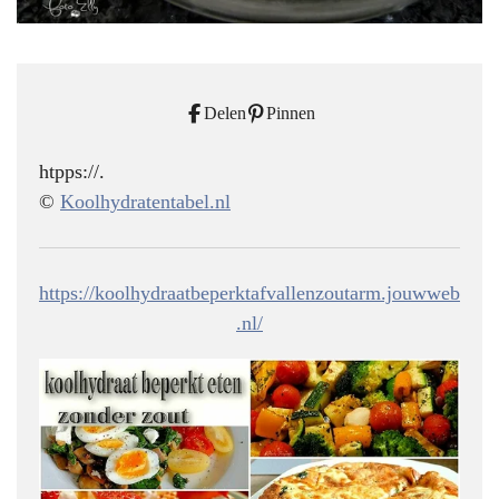
Delen
Pinnen
htpps://.
©
Koolhydratentabel.nl
https://koolhydraatbeperktafvallenzoutarm.jouwweb
.nl/