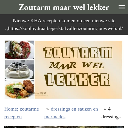
Zoutarm maar wel lekker
Ga
direct
Nieuwe KHA recepten komen op een nieuwe site
naar
.;https://koolhydraatbeperktafvallenzoutarm.jouwweb.nl/
de
hoofdinhoud
Home; zoutarme
»
dressings en sauzen en
»
4
recepten
marinades
dressings