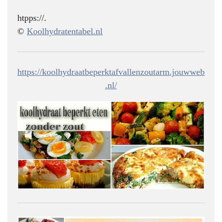
htpps://.
©
Koolhydratentabel.nl
https://koolhydraatbeperktafvallenzoutarm.jouwweb
.nl/