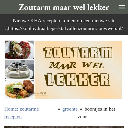
Zoutarm maar wel lekker
Ga
direct
Nieuwe KHA recepten komen op een nieuwe site
naar
.;https://koolhydraatbeperktafvallenzoutarm.jouwweb.nl/
de
hoofdinhoud
Home; zoutarme
»
groente
»
boontjes in het
recepten
zuur