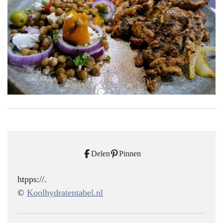
Delen
Pinnen
htpps://.
©
Koolhydratentabel.nl