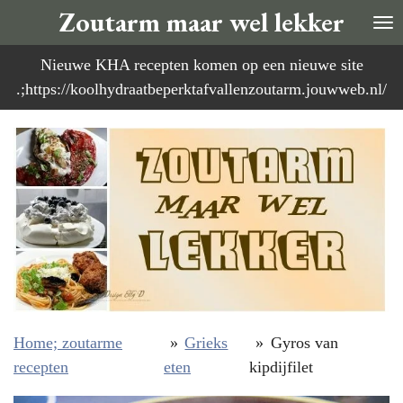
Zoutarm maar wel lekker
Ga
direct
Nieuwe KHA recepten komen op een nieuwe site
naar
.;https://koolhydraatbeperktafvallenzoutarm.jouwweb.nl/
de
hoofdinhoud
Home; zoutarme
»
Grieks
»
Gyros van
recepten
eten
kipdijfilet