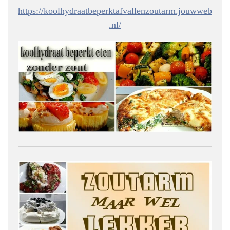
https://koolhydraatbeperktafvallenzoutarm.jouwweb
.nl/