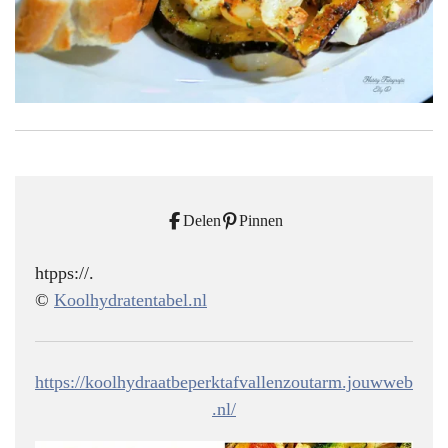
Delen
Pinnen
htpps://.
©
Koolhydratentabel.nl
https://koolhydraatbeperktafvallenzoutarm.jouwweb
.nl/