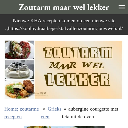
Zoutarm maar wel lekker
Ga
direct
Nieuwe KHA recepten komen op een nieuwe site
naar
.;https://koolhydraatbeperktafvallenzoutarm.jouwweb.nl/
de
hoofdinhoud
Home; zoutarme
»
Grieks
»
aubergine courgette met
recepten
eten
feta uit de oven