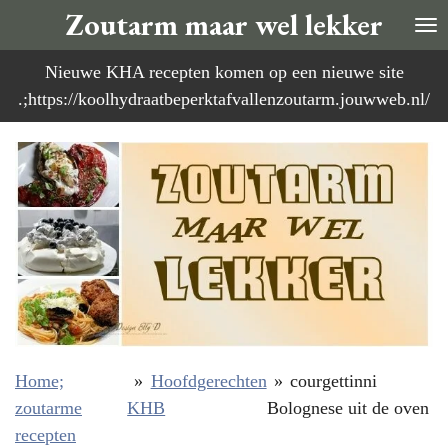
Zoutarm maar wel lekker
Ga
direct
Nieuwe KHA recepten komen op een nieuwe site
naar
.;https://koolhydraatbeperktafvallenzoutarm.jouwweb.nl/
de
hoofdinhoud
Home;
»
Hoofdgerechten
»
courgettinni
zoutarme
KHB
Bolognese uit de oven
recepten