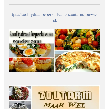
https://koolhydraatbeperktafvallenzoutarm.jouwweb
.nl/