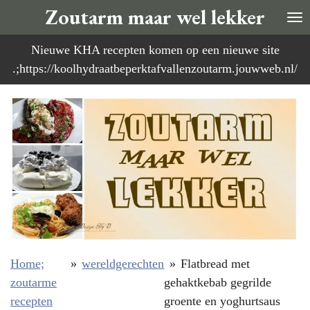
Zoutarm maar wel lekker
Ga
direct
Nieuwe KHA recepten komen op een nieuwe site
naar
.;https://koolhydraatbeperktafvallenzoutarm.jouwweb.nl/
de
hoofdinhoud
Home;
»
wereldgerechten
»
Flatbread met
zoutarme
gehaktkebab gegrilde
recepten
groente en yoghurtsaus