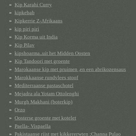
Kip Karahi Curry
kipkebab
Kipkerrie Z-Afrikaans
kip piri piri
Kip Korma uit India
Kip Pilav
kipshoarma..uit het Midden Oosten
Kip Tandoori met groente
Marokaanse kip met pruimen ,en een abrikozensaus
Marokkaanse rundvlees stoof
Mediterraanse pastaschotel
Mejadra ala Yotam Ottolenghi
Murgh Makhani (boterkip)
Orzo
Oosterse groente met kotelet
Paella- Vispaella
Pakistaanse rijst met kikkererwten ;Channa Pulao