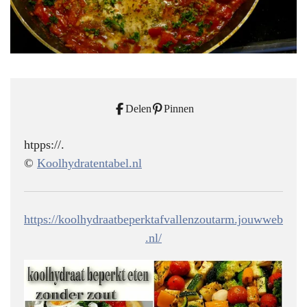
Delen
Pinnen
htpps://.
©
Koolhydratentabel.nl
https://koolhydraatbeperktafvallenzoutarm.jouwweb
.nl/