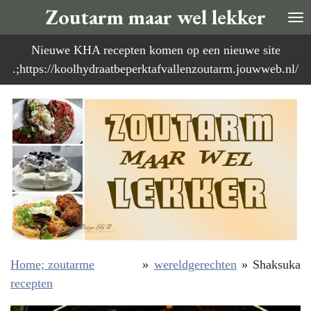
Zoutarm maar wel lekker
Ga
direct
Nieuwe KHA recepten komen op een nieuwe site
naar
.;https://koolhydraatbeperktafvallenzoutarm.jouwweb.nl/
de
hoofdinhoud
Home; zoutarme
»
wereldgerechten
»
Shaksuka
recepten