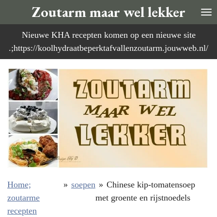
Zoutarm maar wel lekker
Ga
direct
Nieuwe KHA recepten komen op een nieuwe site
naar
.;https://koolhydraatbeperktafvallenzoutarm.jouwweb.nl/
de
hoofdinhoud
Home;
»
soepen
»
Chinese kip-tomatensoep
zoutarme
met groente en rijstnoedels
recepten