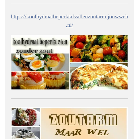
https://koolhydraatbeperktafvallenzoutarm.jouwweb
.nl/