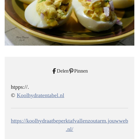
Delen
Pinnen
htpps://.
©
Koolhydratentabel.nl
https://koolhydraatbeperktafvallenzoutarm.jouwweb
.nl/