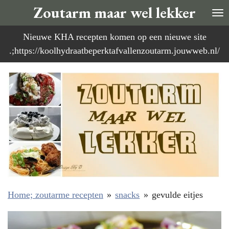
Zoutarm maar wel lekker
Ga
direct
Nieuwe KHA recepten komen op een nieuwe site
naar
.;https://koolhydraatbeperktafvallenzoutarm.jouwweb.nl/
de
hoofdinhoud
Home; zoutarme recepten
»
snacks
»
gevulde eitjes