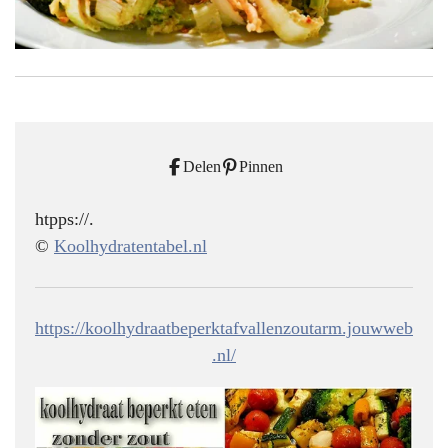
Delen
Pinnen
htpps://.
©
Koolhydratentabel.nl
https://koolhydraatbeperktafvallenzoutarm.jouwweb
.nl/