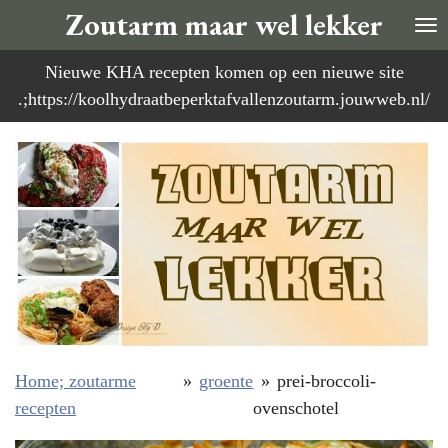
Zoutarm maar wel lekker
Ga
direct
Nieuwe KHA recepten komen op een nieuwe site
naar
.;https://koolhydraatbeperktafvallenzoutarm.jouwweb.nl/
de
hoofdinhoud
Home; zoutarme
»
groente
»
prei-broccoli-
recepten
ovenschotel