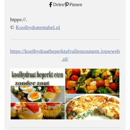
Delen
Pinnen
htpps://.
©
Koolhydratentabel.nl
https://koolhydraatbeperktafvallenzoutarm.jouwweb
.nl/