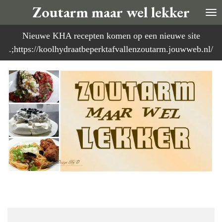
Zoutarm maar wel lekker
Ga
direct
Nieuwe KHA recepten komen op een nieuwe site
naar
.;https://koolhydraatbeperktafvallenzoutarm.jouwweb.nl/
de
hoofdinhoud