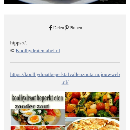
Delen
Pinnen
htpps://.
©
Koolhydratentabel.nl
https://koolhydraatbeperktafvallenzoutarm.jouwweb
.nl/