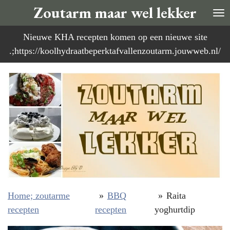
Zoutarm maar wel lekker
Ga
direct
Nieuwe KHA recepten komen op een nieuwe site
naar
.;https://koolhydraatbeperktafvallenzoutarm.jouwweb.nl/
de
hoofdinhoud
Home; zoutarme
»
BBQ
»
Raita
recepten
recepten
yoghurtdip