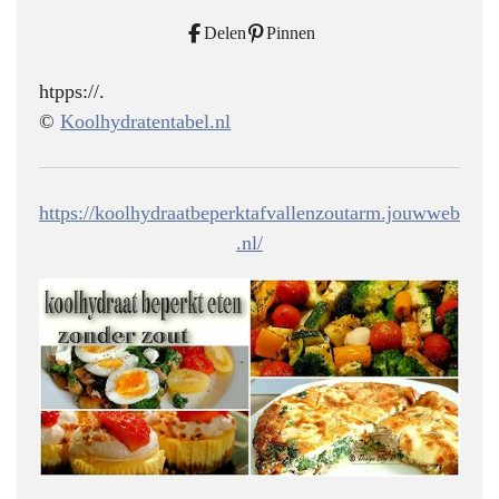
Delen
Pinnen
htpps://.
©
Koolhydratentabel.nl
https://koolhydraatbeperktafvallenzoutarm.jouwweb
.nl/