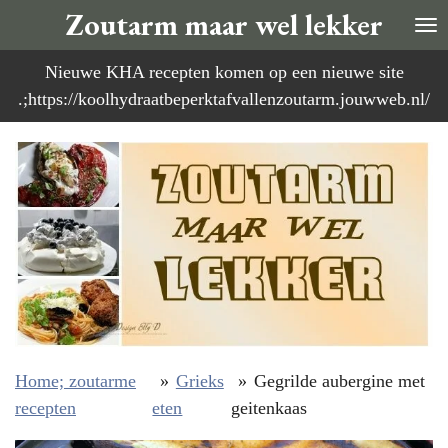
Zoutarm maar wel lekker
Ga
direct
Nieuwe KHA recepten komen op een nieuwe site
naar
.;https://koolhydraatbeperktafvallenzoutarm.jouwweb.nl/
de
hoofdinhoud
Home; zoutarme
»
Grieks
»
Gegrilde aubergine met
recepten
eten
geitenkaas