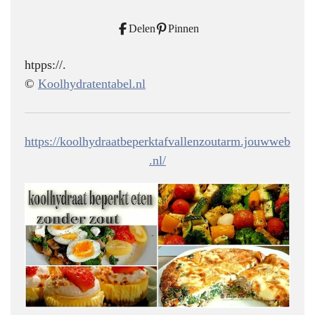
Delen
Pinnen
htpps://.
©
Koolhydratentabel.nl
https://koolhydraatbeperktafvallenzoutarm.jouwweb
.nl/