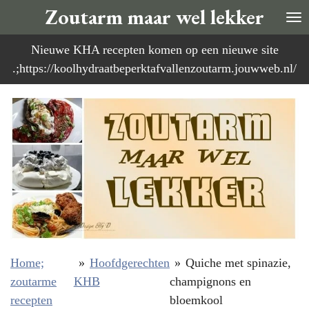
Zoutarm maar wel lekker
Ga
direct
Nieuwe KHA recepten komen op een nieuwe site
naar
.;https://koolhydraatbeperktafvallenzoutarm.jouwweb.nl/
de
hoofdinhoud
Home;
»
Hoofdgerechten
»
Quiche met spinazie,
zoutarme
KHB
champignons en
recepten
bloemkool