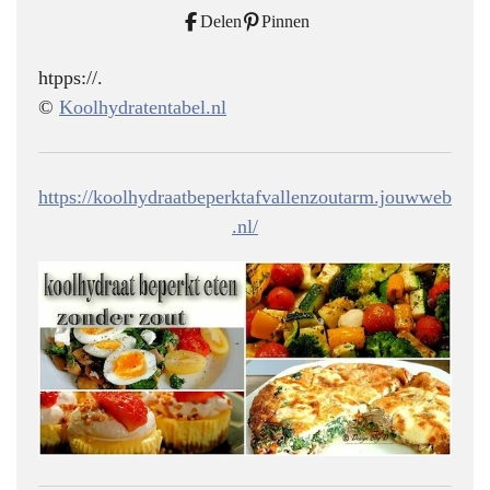
Delen
Pinnen
htpps://.
©
Koolhydratentabel.nl
https://koolhydraatbeperktafvallenzoutarm.jouwweb
.nl/