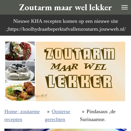
Zoutarm maar wel lekker
Ga
direct
Nieuwe KHA recepten komen op een nieuwe site
naar
.;https://koolhydraatbeperktafvallenzoutarm.jouwweb.nl/
de
hoofdinhoud
Home; zoutarme
»
Oosterse
»
Pindasaus ,de
recepten
gerechten
Surinaamse.