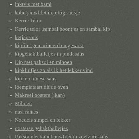
inktvis met bami
kabeljauwfilet in pittig sausje
Kerrie Telor
Kerrie telor ,sambal boontjes en sambal kip
ketjapsaus
kipfilet gemarineerd en gewokt
kipgehaktballetjes in pindasaus
Kip met paksoi en mihoen
kipkluifjes zo als ik het lekker vind
kip in chinese saus
loempiataart uit de oven
Makreel oosters (ikan)
Mihoen
nasi rames
Noedels simpel en lekker
oosterse gehaktballetjes
Paksoi met kabeljauwfilet in zoetzure saus