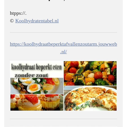
htpps://.
©
Koolhydratentabel.nl
https://koolhydraatbeperktafvallenzoutarm.jouwweb
.nl/