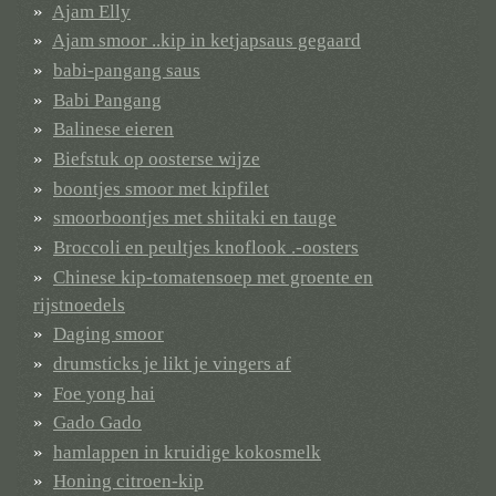
Ajam Elly
Ajam smoor ..kip in ketjapsaus gegaard
babi-pangang saus
Babi Pangang
Balinese eieren
Biefstuk op oosterse wijze
boontjes smoor met kipfilet
smoorboontjes met shiitaki en tauge
Broccoli en peultjes knoflook .-oosters
Chinese kip-tomatensoep met groente en
rijstnoedels
Daging smoor
drumsticks je likt je vingers af
Foe yong hai
Gado Gado
hamlappen in kruidige kokosmelk
Honing citroen-kip