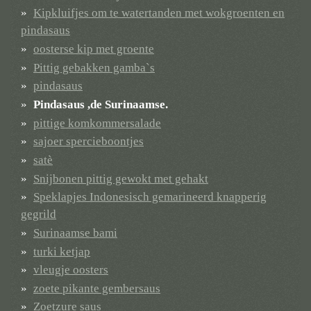
Kipkluifjes om te watertanden met wokgroenten en
pindasaus
oosterse kip met groente
Pittig gebakken gamba`s
pindasaus
Pindasaus ,de Surinaamse.
pittige komkommersalade
sajoer spercieboontjes
satè
Snijbonen pittig gewokt met gehakt
Speklapjes Indonesisch gemarineerd knapperig
gegrild
Surinaamse bami
turki ketjap
vleugje oosters
zoete pikante gembersaus
Zoetzure saus