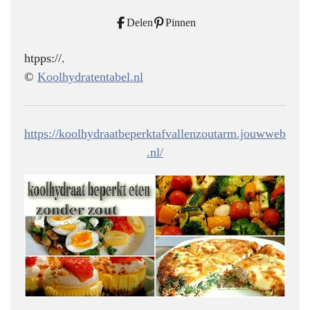
Delen
Pinnen
htpps://.
©
Koolhydratentabel.nl
https://koolhydraatbeperktafvallenzoutarm.jouwweb
.nl/