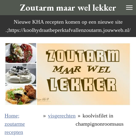
Zoutarm maar wel lekker
Ga
direct
Nieuwe KHA recepten komen op een nieuwe site
naar
.;https://koolhydraatbeperktafvallenzoutarm.jouwweb.nl/
de
hoofdinhoud
Home;
»
visgerechten
»
koolvisfilet in
zoutarme
champignonroomsaus
recepten