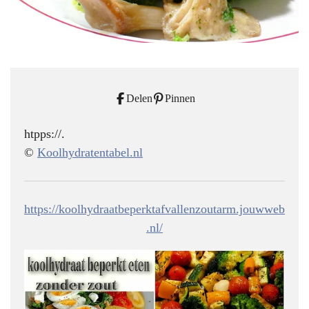
Delen
Pinnen
htpps://.
©
Koolhydratentabel.nl
https://koolhydraatbeperktafvallenzoutarm.jouwweb
.nl/