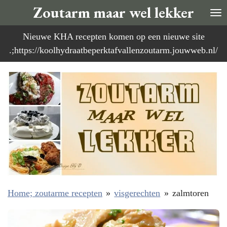
Zoutarm maar wel lekker
Ga
direct
Nieuwe KHA recepten komen op een nieuwe site
naar
.;https://koolhydraatbeperktafvallenzoutarm.jouwweb.nl/
de
hoofdinhoud
Home; zoutarme recepten
»
visgerechten
»
zalmtoren