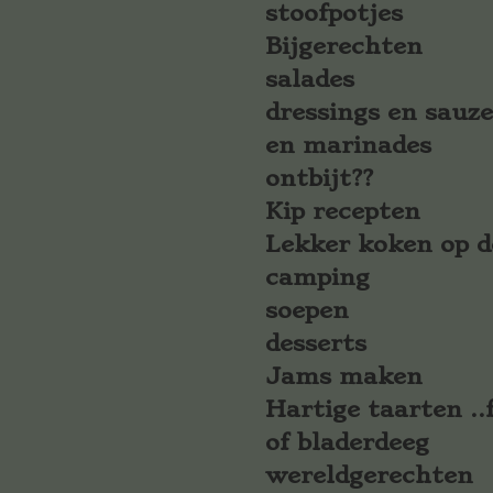
stoofpotjes
Bijgerechten
salades
dressings en sauz
en marinades
ontbijt??
Kip recepten
Lekker koken op d
camping
soepen
desserts
Jams maken
Hartige taarten ..f
of bladerdeeg
wereldgerechten