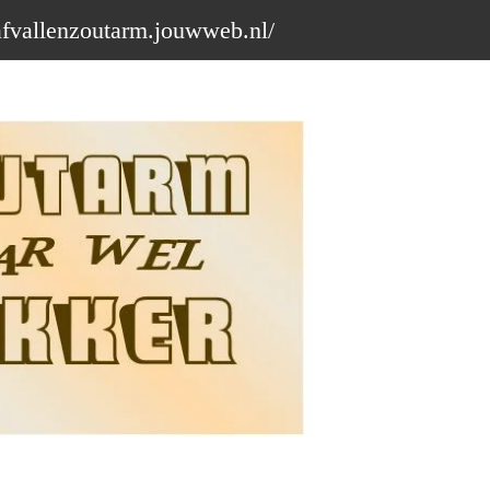
afvallenzoutarm.jouwweb.nl/