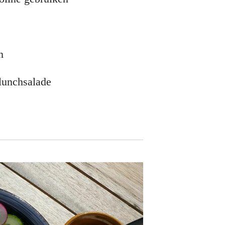
en
 lunchsalade