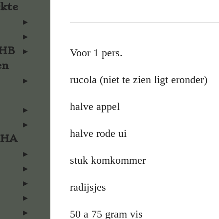
rkte
KHB
Voor 1 pers.
en
rucola (niet te zien ligt eronder)
halve appel
halve rode ui
KHA
stuk komkommer
radijsjes
50 a 75 gram vis