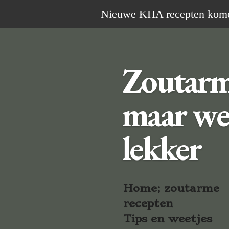
Ga
Nieuwe KHA recepten komen 
direct
naar
de
Zoutar
hoofdinhoud
maar we
lekker
Home; zoutarme
recepten
Tips en weetjes