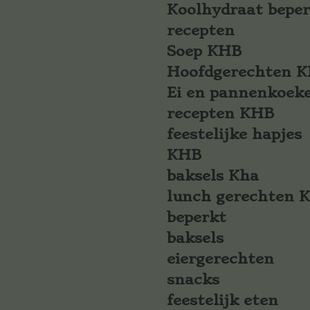
Koolhydraat bepe
recepten
Soep KHB
Hoofdgerechten 
Ei en pannenkoek
recepten KHB
feestelijke hapjes
KHB
baksels Kha
lunch gerechten 
beperkt
baksels
eiergerechten
snacks
feestelijk eten