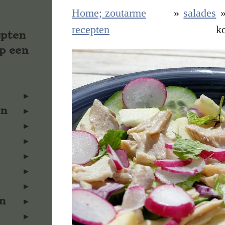
Home; zoutarme
»
salades
recepten
k
epten
p een
en
n