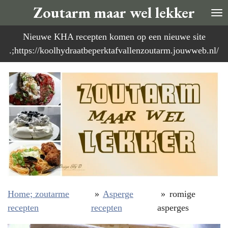
Zoutarm maar wel lekker
Ga
direct
Nieuwe KHA recepten komen op een nieuwe site
naar
.;https://koolhydraatbeperktafvallenzoutarm.jouwweb.nl/
de
hoofdinhoud
Home; zoutarme
»
Asperge
»
romige
recepten
recepten
asperges