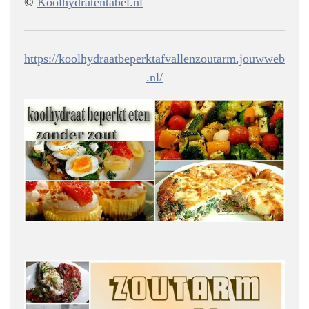
©
Koolhydratentabel.nl
https://koolhydraatbeperktafvallenzoutarm.jouwweb
.nl/