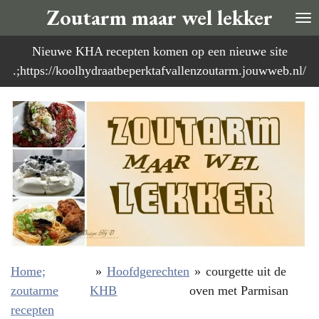
Zoutarm maar wel lekker
Ga
direct
Nieuwe KHA recepten komen op een nieuwe site
naar
.;https://koolhydraatbeperktafvallenzoutarm.jouwweb.nl/
de
hoofdinhoud
Home;
»
Hoofdgerechten
»
courgette uit de
zoutarme
KHB
oven met Parmisan
recepten