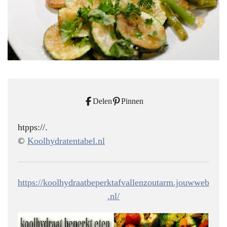
Delen
Pinnen
htpps://.
©
Koolhydratentabel.nl
https://koolhydraatbeperktafvallenzoutarm.jouwweb
.nl/